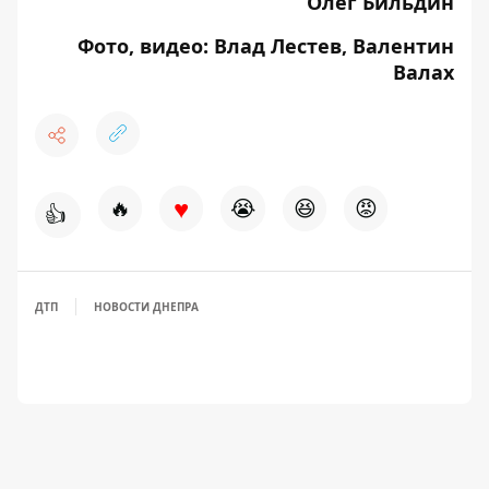
Олег Бильдин
Фото, видео: Влад Лестев, Валентин
Валах
♥
🔥
😭
😆
😡
👍
ДТП
НОВОСТИ ДНЕПРА