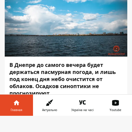
В Днепре до самого вечера будет
держаться пасмурная погода, и лишь
под конец дня небо очистится от
облаков. Осадков синоптики не
прогнозируют.
Влажность воздуха составит 42-79%. Об
Главная
Актуально
Україна на часі
Youtube
этом сообщает
Информатор
со ссылкой
на Украинский гидрометцентр
.
Информатор в
Скачать
телефоне
👉
Холоднее всего будет рано утром — в 6:00