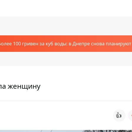
Более 100 гривен за куб воды: в Днепре снова планирую
ила женщину
👍