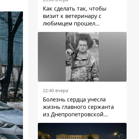
Как сделать так, чтобы
визит к ветеринару с
любимцем прошел
спокойно: простые советы
22:40 вчера
Болезнь сердца унесла
жизнь главного сержанта
из Днепропетровской
области Юрия Свистуна