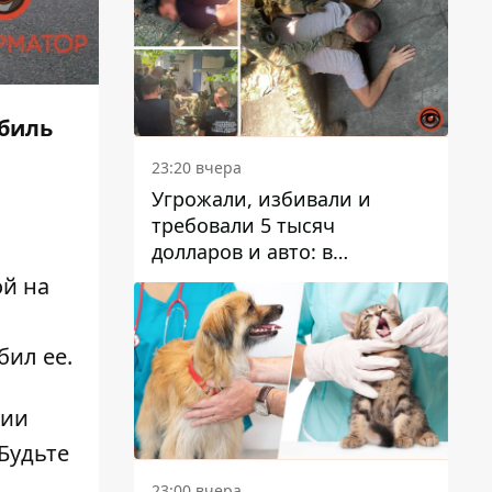
обиль
23:20 вчера
Угрожали, избивали и
требовали 5 тысяч
долларов и авто: в
Павлограде задержали двух
й на
мужчин
бил ее.
ции
Будьте
23:00 вчера