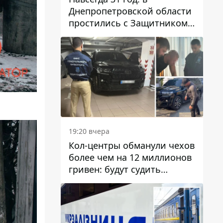
Днепропетровской области
простились с Защитником
Александром Репиным
19:20 вчера
Кол-центры обманули чехов
более чем на 12 миллионов
гривен: будут судить
днепрянина,
организовавшего
транснациональную
преступную организацию