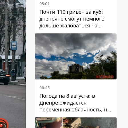
08:01
Почти 110 гривен за куб:
днепряне смогут немного
дольше жаловаться на
запланированные тарифы
на воду на 2027 год
06:45
Погода на 8 августа: в
Днепре ожидается
переменная облачность, но
может пойти дождь