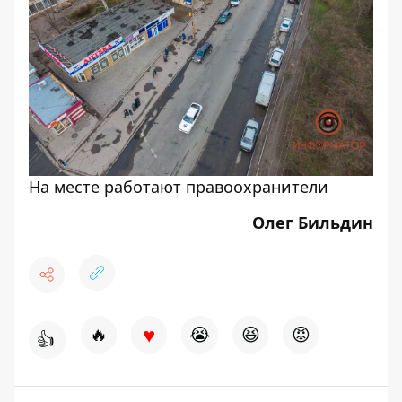
На месте работают правоохранители
Олег Бильдин
♥
🔥
😭
😆
😡
👍