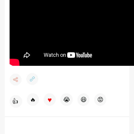
♥
🔥
😭
😆
😡
👍