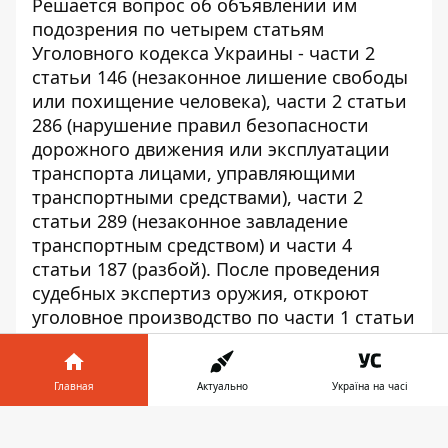
Решается вопрос об объявлении им
подозрения по четырем статьям
Уголовного кодекса Украины - части 2
статьи 146 (незаконное лишение свободы
или похищение человека), части 2 статьи
286 (нарушение правил безопасности
дорожного движения или эксплуатации
транспорта лицами, управляющими
транспортными средствами), части 2
статьи 289 (незаконное завладение
транспортным средством) и части 4
статьи 187 (разбой). После проведения
судебных экспертиз оружия, откроют
уголовное производство по части 1 статьи
263 Уголовного кодекса Украины
(незаконное обращение с оружием,
боевыми припасами или взрывчатыми
Главная
Актуально
Україна на часі
веществами). По санкциям статей членам
Информатор в
группы, в соответствии с ролью каждого,
Скачать