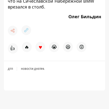
что на Сичеславской Набережной
BMW
врезался в столб
.
Олег Бильдин
♥
🔥
😭
😆
😡
👍
ДТП
НОВОСТИ ДНЕПРА