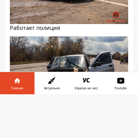
Работает полиция
Главная
Актуально
Україна на часі
Youtube
Информатор в
Скачать
телефоне
👉
Водителя госпитализировали