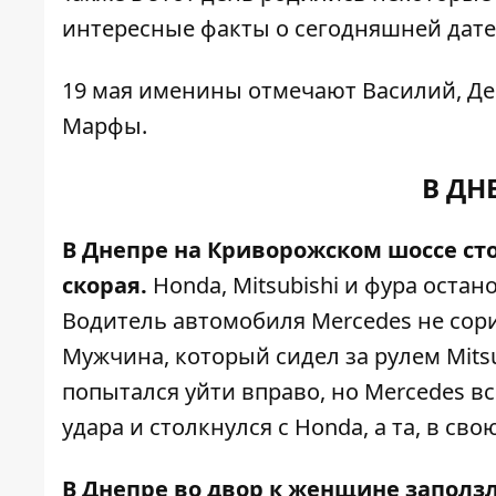
интересные факты о сегодняшней дате
19 мая именины отмечают Василий, Де
Марфы.
В ДН
В Днепре на Криворожском шоссе ст
скорая.
Honda, Mitsubishi и фура остан
Водитель автомобиля Mercedes не сор
Мужчина, который сидел за рулем Mitsu
попытался уйти вправо, но Mercedes все
удара и столкнулся с Honda, а та, в сво
В Днепре во двор к женщине заползл