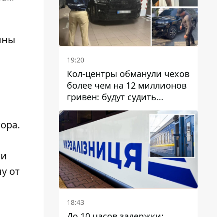
ины
19:20
Кол-центры обманули чехов
более чем на 12 миллионов
гривен: будут судить
днепрянина,
организовавшего
ора.
транснациональную
преступную организацию
 и
ну от
18:43
До 10 часов задержки: