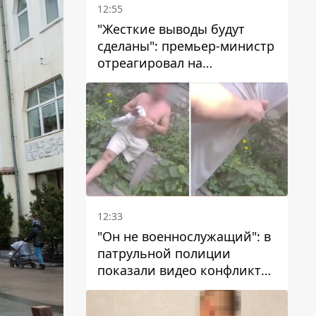
12:55
"Жесткие выводы будут
сделаны": премьер-министр
отреагировал на
несколькодневное
отсутствие воды в Марганце
12:33
"Он не военнослужащий": в
патрульной полиции
показали видео конфликта
с мужчиной без ноги на
проспекте Поля в Днепре