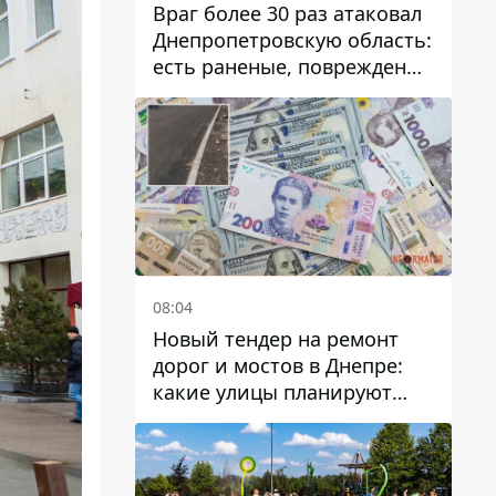
Враг более 30 раз атаковал
Днепропетровскую область:
есть раненые, повреждены
лицей, дома и предприятия
08:04
Новый тендер на ремонт
дорог и мостов в Днепре:
какие улицы планируют
обновить и сколько
десятков миллионов гривен
на это хотят потратить