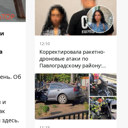
 и
12:10
а
Корректировала ракетно-
дроновые атаки по
Павлоградскому району:
задержали вражескую
ень. Об
агентку
 и
ак
я
здесь
.
11:23