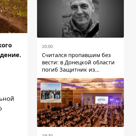
кого
20:00
ждение.
Считался пропавшим без
вести: в Донецкой области
погиб Защитник из
Каменского Антон
Красовский
льной
о
19:30