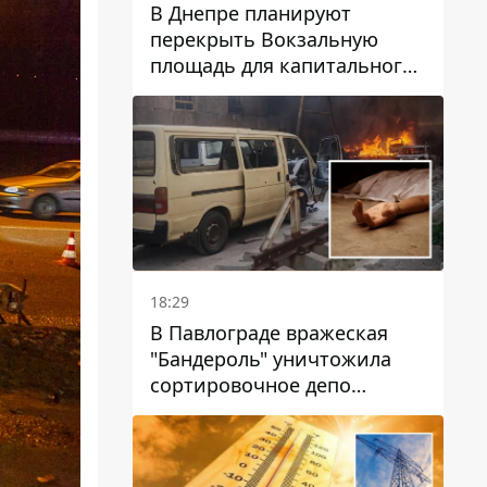
В Днепре планируют
перекрыть Вокзальную
площадь для капитального
ремонта дома, в который
попала вражеская ракета:
какие сроки
18:29
В Павлограде вражеская
"Бандероль" уничтожила
сортировочное депо
"Укрпошти" и убила двух
работниц