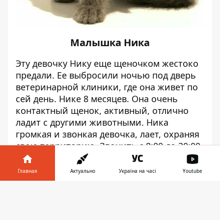
Малышка Ника
Эту девочку Нику еще щеночком жестоко
предали. Ее выбросили ночью под дверь
ветеринарной клиники, где она живет по
сей день. Нике 8 месяцев. Она очень
контактный щенок, активный, отлично
ладит с другими животными. Ника
громкая и звонкая девочка, лает, охраняя
свою территорию. Звонить с 8:00 до 20:00.
Телефоны: (096) 048-53-85, (067) 274-58-75.
Главная
Актуально
Україна на часі
Youtube
Информатор в
Скачать
телефоне
👉