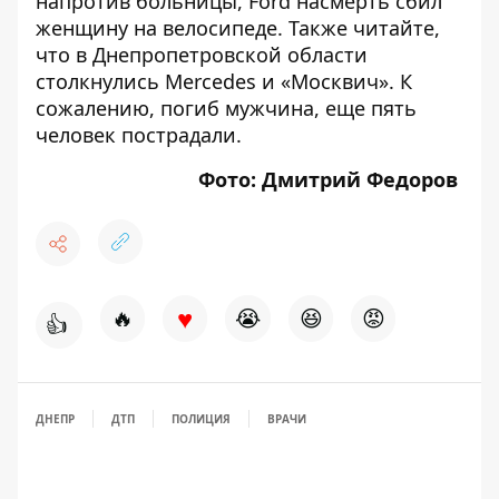
напротив больницы,
Ford насмерть сбил
женщину на велосипеде
.
Т
акже читайте,
что в Днепропетровской области
столкнулись Mercedes и «Москвич»
. К
сожалению, погиб мужчина, еще пять
человек пострадали.
Фото: Дмитрий Федоров
♥
🔥
😭
😆
😡
👍
ДНЕПР
ДТП
ПОЛИЦИЯ
ВРАЧИ