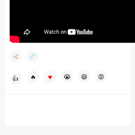
♥
🔥
😭
😆
😡
👍