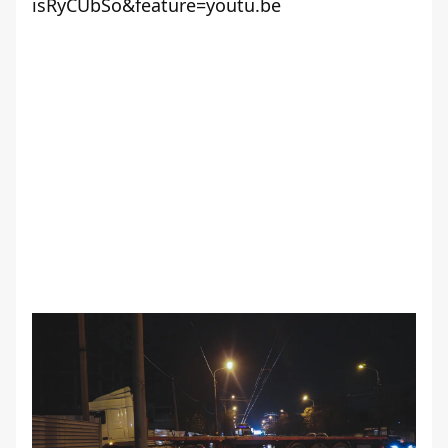
isRyCUbSo&feature=youtu.be