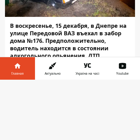
В воскресенье, 15 декабря, в Днепре на
улице Передовой ВАЗ въехал в забор
дома №176. Предположительно,
водитель находится в состоянии
алкогольного опьянения. ДТП
обошлось без пострадавших.
Главная
Актуально
Україна на часі
Youtube
Авария произошла около 3:50. По
предварительным данным, водитель ВАЗ
Информатор в
Скачать
не справился с управлением и въехал в
телефоне
👉
забор частного дома. На место вызвали
полицию. Об этом сообщает
Информатор
с места события.
По словам свидетелей, водитель
находится в нетрезвом состоянии, однако