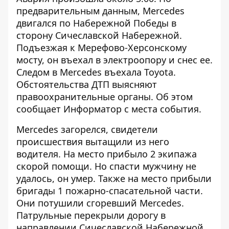
предварительным данным, Merсedes
двигался по Набережной Победы в
сторону Сичеславской Набережной.
Подъезжая к Мерефово-Херсонскому
мосту, он въехал в электроопору и снес ее.
Следом в Merсedes въехала Toyota.
Обстоятельства ДТП выясняют
правоохранительные органы. Об этом
сообщает
Информатор
с места события.
Merсedes загорелся, свидетели
происшествия вытащили из него
водителя. На место прибыло 2 экипажа
скорой помощи. Но спасти мужчину не
удалось, он умер. Также на место прибыли
бригады 1 пожарно-спасательной части.
Они потушили сгоревший Merсedes.
Патрульные перекрыли дорогу в
направлении Сичеславской Набережной.