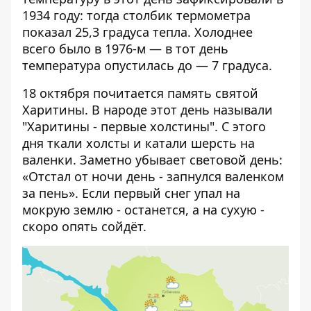
1934 году: тогда столбик термометра
показал 25,3 градуса тепла. Холоднее
всего было в 1976-м — в тот день
температура опустилась до — 7 градуса.
18 октября почитается память святой
Харитины. В народе этот день называли
"Харитины - первые холстины". С этого
дня ткали холсты и катали шерсть на
валенки. Заметно убывает световой день:
«Отстал от ночи день - запнулся валенком
за пень». Если первый снег упал на
мокрую землю - останется, а на сухую -
скоро опять сойдёт.