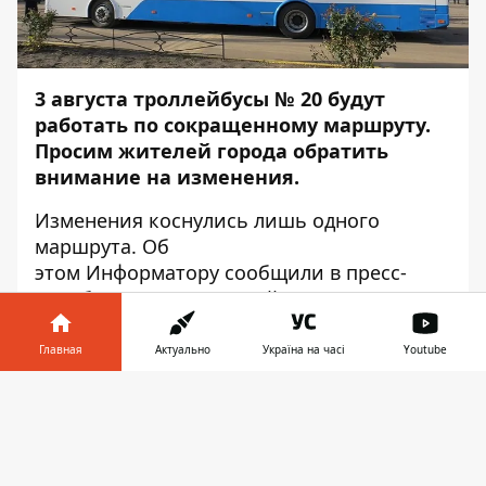
3 августа троллейбусы № 20 будут
работать по сокращенному маршруту.
Просим жителей города обратить
внимание на изменения.
Изменения коснулись лишь одного
маршрута. Об
этом
Информатору
сообщили в пресс-
службе КП «Днепровский
электротранспорт».
Главная
Актуально
Україна на часі
Youtube
С 9:00 до 16:00 троллейбусы № 20 будут
перевозить пассажиров по сокращенному
Информатор в
Скачать
маршруту - до улицы Березинской.
телефоне
👉
Временные изменения связаны с
ремонтом дорожного покрытия на улице