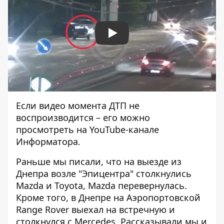
Play
Если видео момента ДТП не
воспроизводится – его
можно
просмотреть на YouTube-канале
Информатора
.
Раньше мы писали, что на выезде из
Днепра
возле "Эпицентра" столкнулись
Mazda и Toyota
, Mazda перевернулась.
Кроме того,
в Днепре на Аэропортовской
Range Rover выехал на встречную и
столкнулся с Mercedes
. Рассказывали мы и