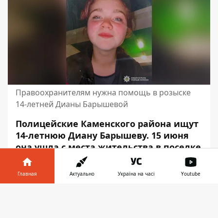
Правоохранителям нужна помощь в розыске
14-летней Дианы Барышевой
Полицейские Каменского района ищут
14-летнюю Диану Барышеву. 15 июня
она ушла с места жительства в поселке
Долинское Каменского района. Пока
неизвестно, где несовершеннолетняя
Главная
Актуально
Україна на часі
Youtube
находится.
Информатор в
Скачать
Правоохранителям нужна помощь
телефоне
👉
свидетелей. Об этом сообщает