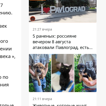
17
ению.
век
21:27 вчера
5 раненых: россияне
кого
вечером 8 августа
атаковали Павлоград, есть
шении
возгорание
века »,
о по
ения
21:11 вчера
оторые
Животные, которые ищут