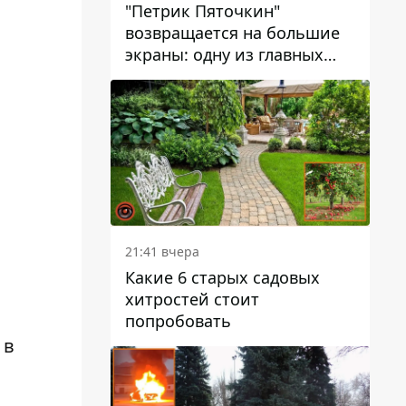
"Петрик Пяточкин"
возвращается на большие
экраны: одну из главных
ролей сыграет 9-летний
днепрянин Александр
Войтеховский
21:41 вчера
Какие 6 старых садовых
хитростей стоит
попробовать
 в