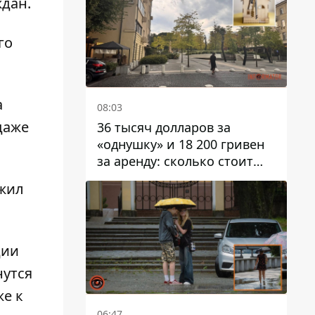
дан.
го
а
08:03
даже
36 тысяч долларов за
«однушку» и 18 200 гривен
за аренду: сколько стоит
жилье в Днепропетровской
ожил
области
ции
нутся
е к
06:47