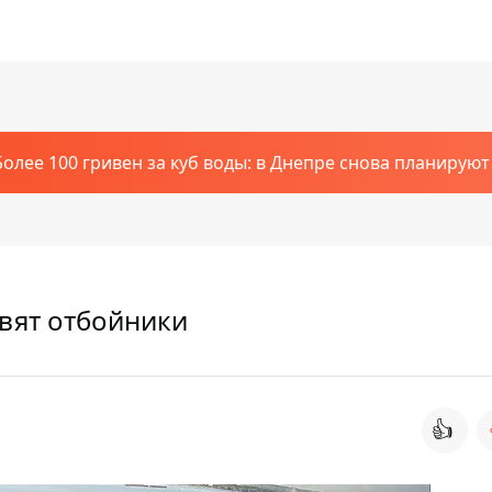
Более 100 гривен за куб воды: в Днепре снова планирую
овят отбойники
👍