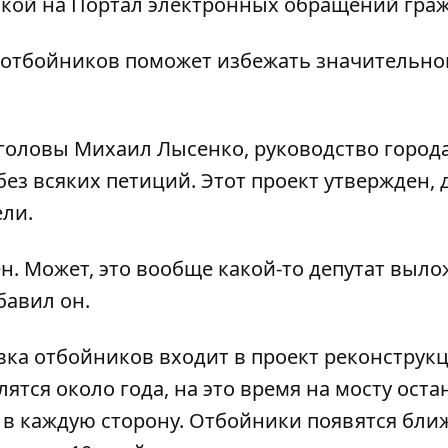
кой на Портал электронных обращений граж
 отбойников поможет избежать значительно
 головы Михаил Лысенко, руководство город
ез всяких петиций. Этот проект утвержден, 
ели.
н. Может, это вообще какой-то депутат выл
бавил он.
вка отбойников входит в проект реконструк
тся около года, на это время на мосту оста
в каждую сторону. Отбойники появятся ближ