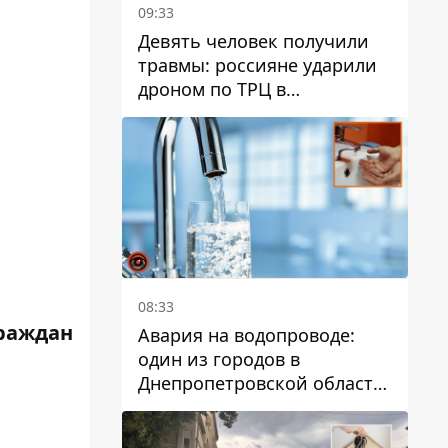
09:33
Девять человек получили
травмы: россияне ударили
дроном по ТРЦ в
Павлограде, будет ли
работать заведение в
дальнейшем
08:33
граждан
Авария на водопроводе:
один из городов в
Днепропетровской области
остался без воды