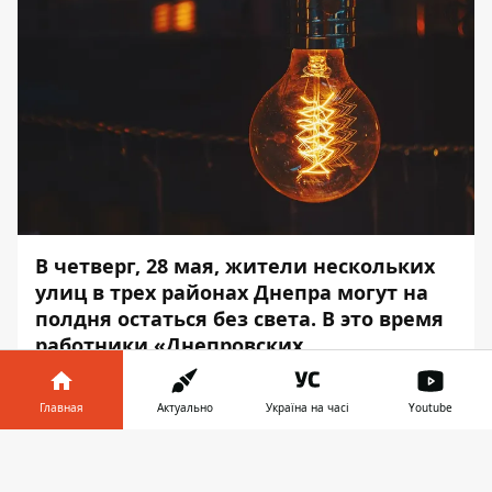
В четверг, 28 мая, жители нескольких
улиц в трех районах Днепра могут на
полдня остаться без света.
В это время
работники «Днепровских
электросетей» будут проводить
техническое обслуживание линии и
Главная
Актуально
Україна на часі
Youtube
рассматривать жалобы касательно
пониженного напряжения на линии
Информатор в
Скачать
электропитания.
телефоне
👉