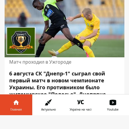
Матч проходил в Ужгороде
6 августа СК "Днепр-1" сыграл свой
первый матч в новом чемпионате
Украины. Его противником
было
житомирское "Полесье"
. Днепряне
выиграли со счётом 2:1.
Главная
Актуально
Україна на часі
Youtube
Об этом сообщает Информатор со
ссылкой на
сайт СК “Днепр -1”
.
Информатор в
Скачать
телефоне
👉