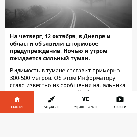
На четверг, 12 октября, в Днепре и
области объявили штормовое
предупреждение. Ночью и утром
ожидается сильный туман.
Видимость в тумане составит примерно
300-500 метров. Об этом
Информатору
стало известно из сообщения начальника
ГСЧС в Днепропетровской области Андрея
Кульбача.
Главная
Актуально
Україна на часі
Youtube
Ранее
мы сообщали
о том, что в Днепре
будет пасмурно и дождливо. По прогнозам
Информатор в
Скачать
синоптиков, холоднее всего будет в 03.00
телефоне
👉
— температура воздуха опустится до 9