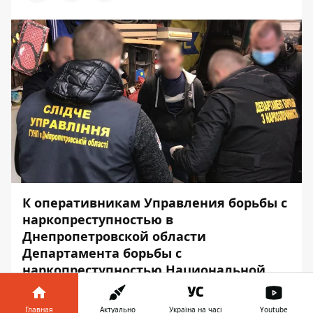
К оперативникам Управления борьбы с
наркопреступностью в
Днепропетровской области
Департамента борьбы с
наркопреступностью Национальной
полиции Украины поступила
информация о том, что в
Главная
Актуально
Україна на часі
Youtube