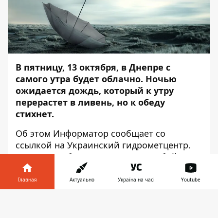
В пятницу, 13 октября, в Днепре с
самого утра будет облачно. Ночью
ожидается дождь, который к утру
перерастет в ливень, но к обеду
стихнет.
Об этом
Информатор
сообщает со
ссылкой на Украинский гидрометцентр.
Утром не забудьте захватить с собой зонт.
По прогнозам синоптиков, холоднее всего
Главная
Актуально
Україна на часі
Youtube
будет в 21.00 — температура воздуха
опустится до 10 градусов тепла.
Информатор в
Скачать
Максимальную отметку в 17 градусов
телефоне
👉