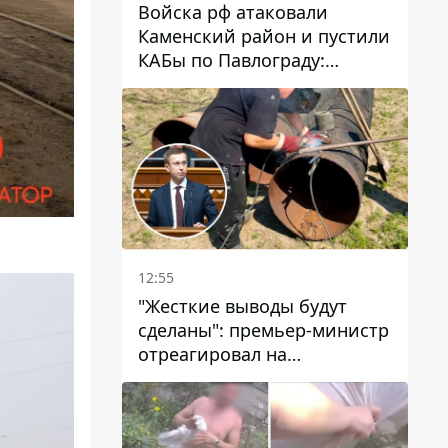
Войска рф атаковали
Каменский район и пустили
КАБы по Павлограду:
пострадал мужчина, в небо
поднимается столб дыма
12:55
"Жесткие выводы будут
сделаны": премьер-министр
отреагировал на
несколькодневное
отсутствие воды в Марганце