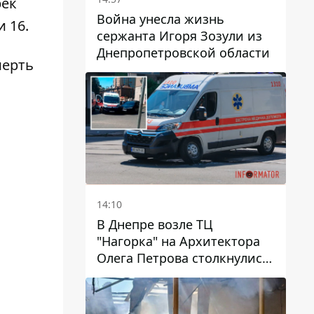
рек
Война унесла жизнь
 16.
сержанта Игоря Зозули из
Днепропетровской области
мерть
14:10
В Днепре возле ТЦ
"Нагорка" на Архитектора
Олега Петрова столкнулись
"скорая" и Toyota: трамваи
№5 задерживаются