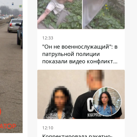
12:33
"Он не военнослужащий": в
патрульной полиции
показали видео конфликта
с мужчиной без ноги на
проспекте Поля в Днепре
12:10
Корректировала ракетно-