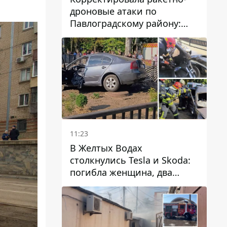
дроновые атаки по
Павлоградскому району:
задержали вражескую
агентку
11:23
В Желтых Водах
столкнулись Tesla и Skoda:
погибла женщина, два
человека пострадали