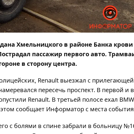
огдана Хмельницкого в районе Банка крови
Пострадал пассажир первого авто. Трамва
тороне в сторону центра.
лицейских, Renault выезжал с прилегающей
намеревался пересечь проспект. В первой и 
устили Renault. В третьей полосе ехал BMW 
б этом сообщает
Информатор
с места события
 его с болями в спине забрали в больницу №1