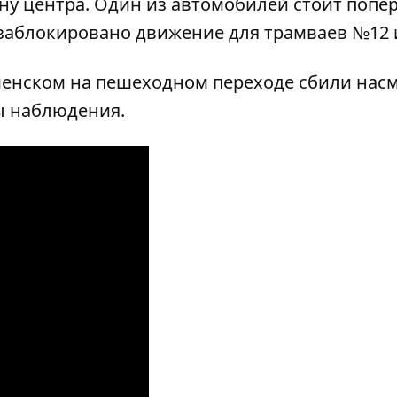
ону центра. Один из автомобилей стоит попе
заблокировано движение для трамваев №12 и
аменском на пешеходном переходе сбили нас
ы наблюдения
.