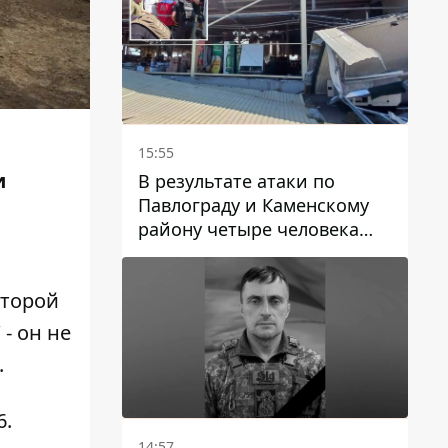
15:55
и
В результате атаки по
Павлограду и Каменскому
району четыре человека
погибли, семеро получили
ранения
второй
- он не
.
6.
14:57