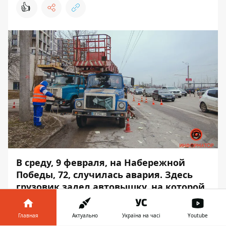
👍
В среду, 9 февраля, на Набережной
Победы, 72, случилась авария. Здесь
грузовик
задел автовышку
, на которой
находились двое работников.
Главная
Актуально
Україна на часі
Youtube
Появилось видео момента аварии. Об