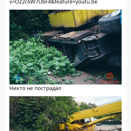
v=OZ2c6W7UbF4&feature=youtu.be
Никто не пострадал