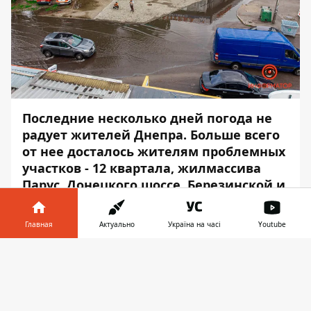
Последние несколько дней погода не
радует жителей Днепра. Больше всего
от нее досталось жителям проблемных
участков - 12 квартала, жилмассива
Парус, Донецкого шоссе, Березинской и
прочих.
Главная
Актуально
Україна на часі
Youtube
Так, на улице Коробова после ночного
ливня затопило проезжую и пешеходную
Информатор в
Скачать
части. Об этом сообщает
Информатор
с
телефоне
👉
места события.
"После каждого дождя прохода нет, с тех