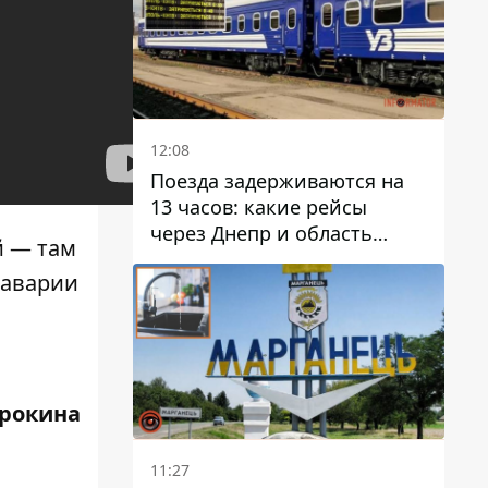
12:08
Поезда задерживаются на
13 часов: какие рейсы
через Днепр и область
й — там
выбились из графика
 аварии
трокина
11:27