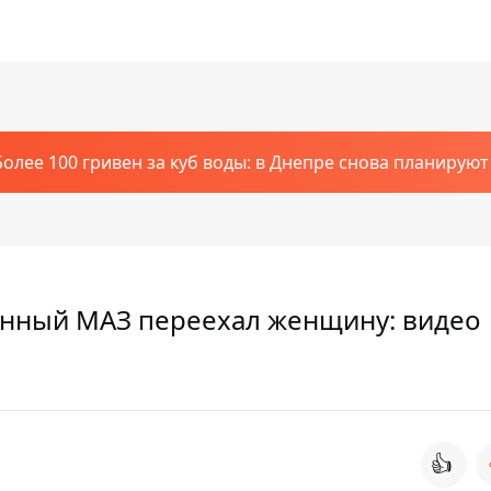
Более 100 гривен за куб воды: в Днепре снова планирую
енный МАЗ переехал женщину: видео
👍