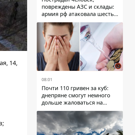
повреждены АЗС и склады:
армия рф атаковала шесть
районов Днепропетровской
области
я, 14,
08:01
Почти 110 гривен за куб:
днепряне смогут немного
дольше жаловаться на
запланированные тарифы
на воду на 2027 год
в;