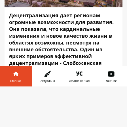
Децентрализация
дает регионам
огромные возможности для развития.
Она показала, что кардинальные
изменения и новое качество жизни в
областях возможны, несмотря на
внешние обстоятельства. Один из
ярких примеров эффективной
децентрализации - Слобожанская
объединенная громада.
В поселке Слобожанское
Главная
Актуально
Україна на часі
Youtube
Днепропетровская облгосадминистрация
Информатор в
уже построила современный
детский сад
,
Скачать
телефоне
👉
а совсем недавно там открыли
спортивный комплекс
международного
класса. Но благоустройство на этом не
заканчивается - прямо сейчас