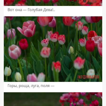
Вот она — Голубая Дева!..
Горы, роща, луга, поля —