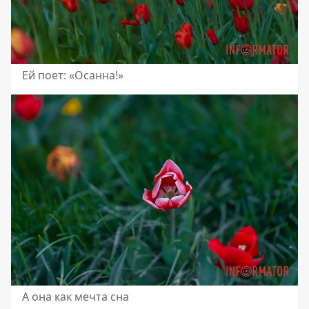
Ей поет: «Осанна!»
А она как мечта сна