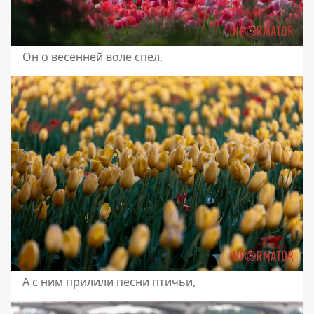
Он о весенней воле спел,
А с ним прилили песни птичьи,