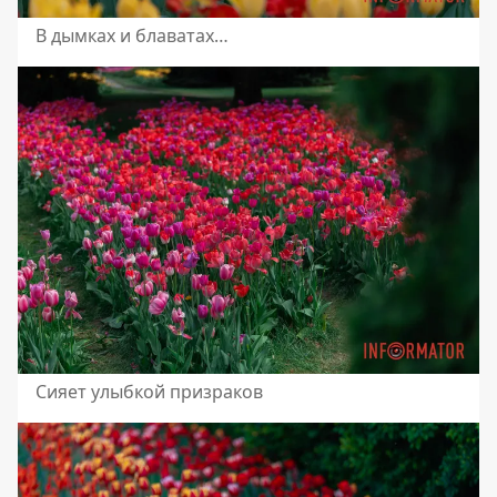
В дымках и блаватах…
Сияет улыбкой призраков