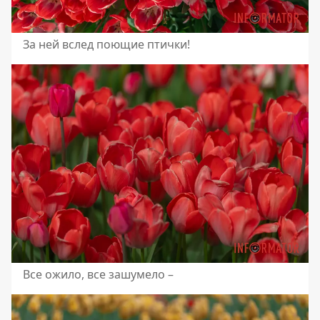
За ней вслед поющие птички!
Все ожило, все зашумело –