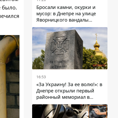
Бросали камни, окурки и
е было.
мусор: в Днепре на улице
лечился
Яворницкого вандалы
повредили питьевые
фонтаны
16:53
«За Украину! За ее волю!»: в
Днепре открыли первый
районный мемориал в
честь погибших
Защитников