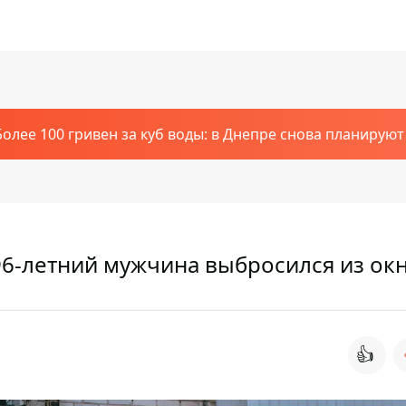
Более 100 гривен за куб воды: в Днепре снова планирую
6-летний мужчина выбросился из ок
👍