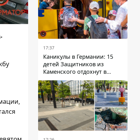
-
17:37
Каникулы в Германии: 15
жбу
детей Защитников из
Каменского отдохнут в
Вуппертале
мации,
тался
девятом
17:26