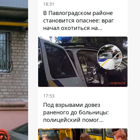
18:31
В Павлоградском районе
становится опаснее: враг
начал охотиться на
гражданский и военный
транспорт
17:53
Под взрывами довез
раненого до больницы:
полицейский помог
пострадавшему после атаки
на Каменский район