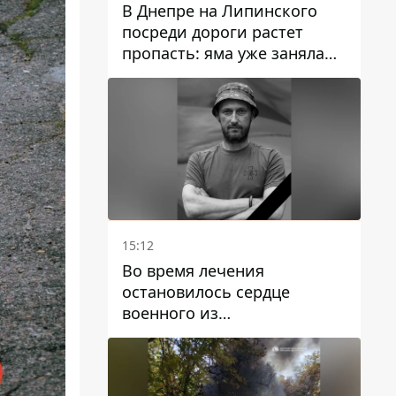
В Днепре на Липинского
посреди дороги растет
пропасть: яма уже заняла
полосу движения
15:12
Во время лечения
остановилось сердце
военного из
Днепропетровской области
Ростислава Лупашко