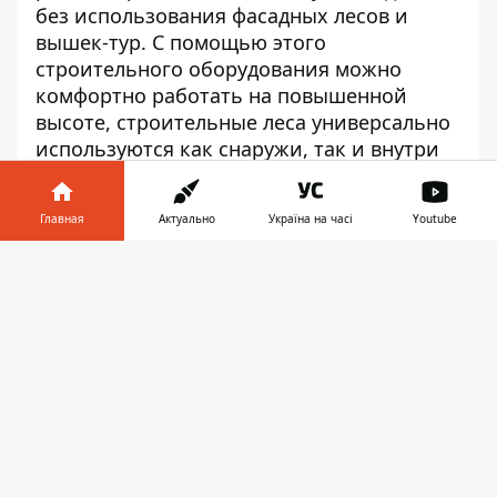
без использования фасадных лесов и
вышек-тур. С помощью этого
строительного оборудования можно
комфортно работать на повышенной
высоте, строительные леса универсально
используются как снаружи, так и внутри
помещений. Однако прочностьи
эффективность каркаса вышек напрямую
Главная
Актуально
Україна на часі
Youtube
зависит от качества и надежности
вспомогательных деталей. От
Информатор в
Скачать
комплектующих элементов будет также
телефоне
👉
зависеть срок службы конструкции.
Поэтому важно купить качественные
комплектующие, к примеру, хомут
поворотный на pioner.ua всегда в
широком ассортименте.
Основные типы вспомогательных
элементов для формирования