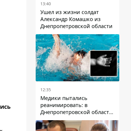
13:40
Ушел из жизни солдат
Александр Комашко из
Днепропетровской области
12:35
Медики пытались
реанимировать: в
лись
Днепропетровской области
двухлетний мальчик утонул
в бассейне