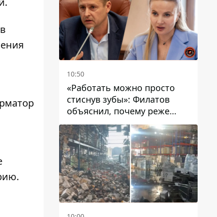
й.
 в
вения
10:50
«Работать можно просто
стиснув зубы»: Филатов
орматор
объяснил, почему реже
пишет в соцсетях и
раскритиковал медийность
чиновников
е
арию
.
10:00