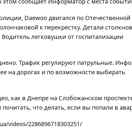
б этом сообщает
Информатор
с места событи
олиции, Daewoo двигался по Отечественной
Солончаковой к перекрестку. Детали столкно
. Водитель легковушки от госпитализации
днено. Трафик регулируют патрульные. Инф
ее на дорогах и по возможности выбирать
део,
как в Днепре на Слобожанском проспект
м почитать,
что делать, если вы попали в ав
.ua/videos/2286896718303251/