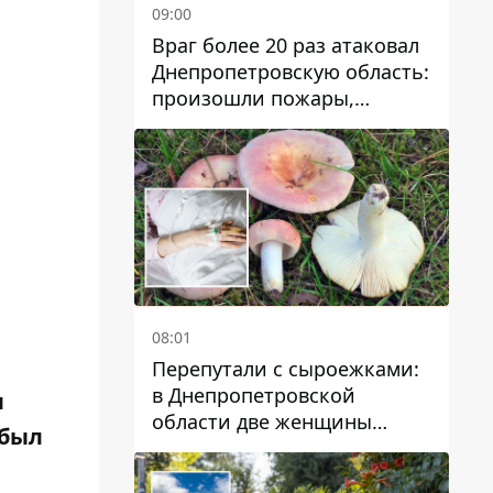
09:00
Враг более 20 раз атаковал
Днепропетровскую область:
произошли пожары,
повреждены дома,
инфраструктура и авто
08:01
Перепутали с сыроежками:
в Днепропетровской
л
области две женщины
ибыл
отравились грибами