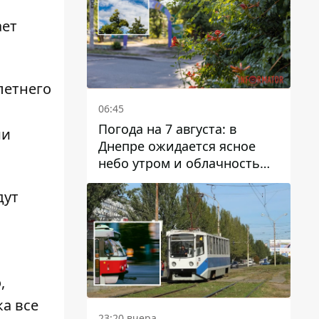
ает
летнего
06:45
Погода на 7 августа: в
ии
Днепре ожидается ясное
небо утром и облачность
после обеда
дут
,
ка все
23:20 вчера