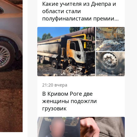
Какие учителя из Днепра и
области стали
полуфиналистами премии
Global Teacher Prize Ukraine
2026
21:20 вчера
В Кривом Роге две
женщины подожгли
грузовик