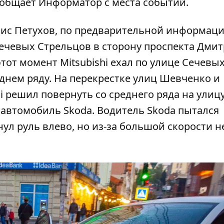
сообщает
Информатор
с места событий.
нис Петухов, по предварительной информаци
Сечевых Стрельцов в сторону проспекта Дми
тот момент Mitsubishi ехал по улице Сечевы
днем ряду. На перекрестке улиц Шевченко и
i решил повернуть со среднего ряда на улиц
 автомобиль Skoda. Водитель Skoda пытался
ул руль влево, но из-за большой скорости н