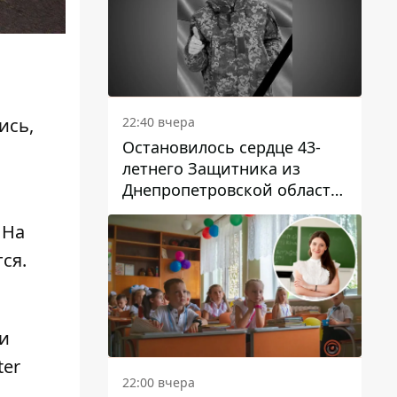
22:40 вчера
ись,
Остановилось сердце 43-
летнего Защитника из
Днепропетровской области
Евгения Зинченко
 На
ся.
и
ter
22:00 вчера