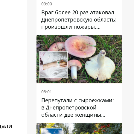
09:00
Враг более 20 раз атаковал
Днепропетровскую область:
произошли пожары,
повреждены дома,
инфраструктура и авто
08:01
Перепутали с сыроежками:
в Днепропетровской
области две женщины
отравились грибами
дали