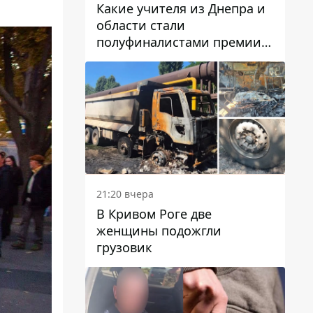
Какие учителя из Днепра и
области стали
полуфиналистами премии
Global Teacher Prize Ukraine
2026
21:20 вчера
В Кривом Роге две
женщины подожгли
грузовик