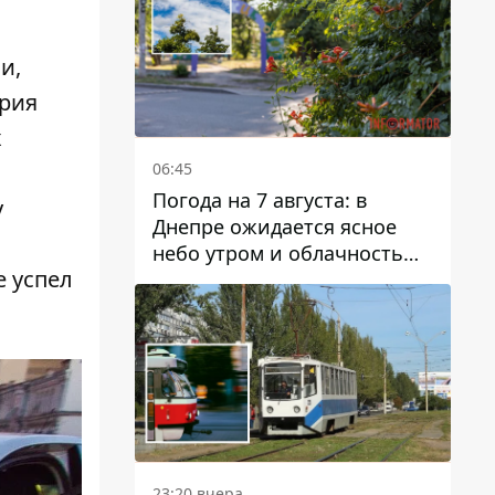
и,
трия
х
06:45
Погода на 7 августа: в
у
Днепре ожидается ясное
небо утром и облачность
е успел
после обеда
23:20 вчера