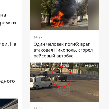
 на
время и
14:27
леи
. На
Один человек погиб: враг
атаковал Никополь, сгорел
рейсовый автобус
одного
13:44