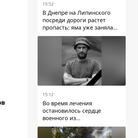
15:52
В Днепре на Липинского
посреди дороги растет
пропасть: яма уже заняла
полосу движения
15:12
ов
Во время лечения
остановилось сердце
военного из
Днепропетровской области
Ростислава Лупашко