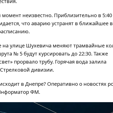
ествия.
 момент неизвестно. Приблизительно в 5:40
идается, что аварию устранят в ближайшее 
расписанию.
е на улице Шухевича меняют трамвайные ко
ута № 5 будут курсировать до 22:30
. Также
свет» прорвало трубу
. Горячая вода залила
й Стрелковой дивизии.
оисходит в Днепре? Оперативно о новостях р
Информатор ФМ
.