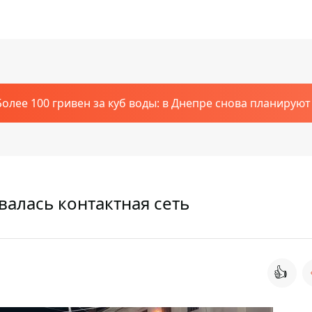
Более 100 гривен за куб воды: в Днепре снова планирую
алась контактная сеть
👍