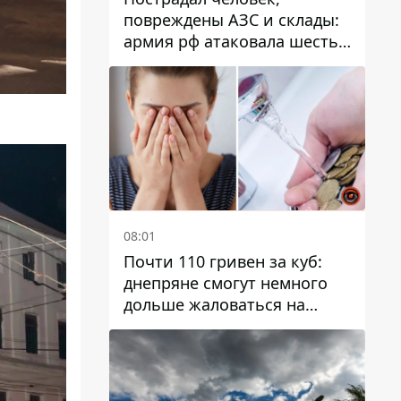
повреждены АЗС и склады:
армия рф атаковала шесть
районов Днепропетровской
области
08:01
Почти 110 гривен за куб:
днепряне смогут немного
дольше жаловаться на
запланированные тарифы
на воду на 2027 год