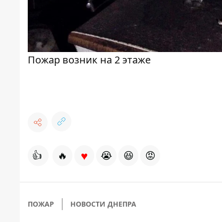
Пожар возник на 2 этаже
♥
👍
🔥
😭
😆
😡
ПОЖАР
НОВОСТИ ДНЕПРА