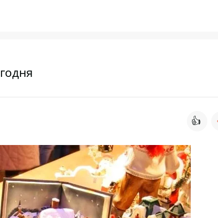
егодня
👍