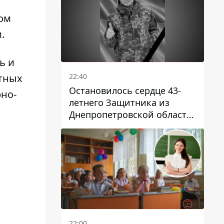
том
.
ь и
22:40
атных
Остановилось сердце 43-
рно-
летнего Защитника из
Днепропетровской области
Евгения Зинченко
22:00