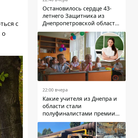
Остановилось сердце 43-
летнего Защитника из
Днепропетровской области
ться с
Евгения Зинченко
 о
22:00 вчера
Какие учителя из Днепра и
области стали
полуфиналистами премии
Global Teacher Prize Ukraine
2026