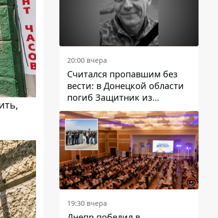
20:00 вчера
Считался пропавшим без
вести: в Донецкой области
погиб Защитник из
ить,
Каменского Антон
Красовский
19:30 вчера
Днепр победил в