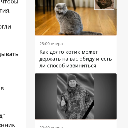
, чтобы
тия.
огли
23:00 вчера
Как долго котик может
дывать
держать на вас обиду и есть
ли способ извиниться
 в
.
д"
енник
22:40 вчера