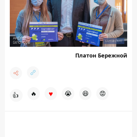
Платон Бережной
♥
🔥
😭
😆
😡
👍