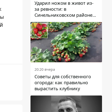
Ударил ножом в живот из-
к
за ревности: в
Синельниковском районе
ны
задержали 49-летнего
ой
мужчину за убийство
20:20 вчера
Советы для собственного
огорода: как правильно
вырастить клубнику