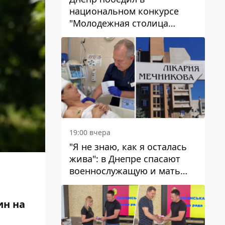
национальном конкурсе
"Молодежная столица
Украины – 2026"
19:00 вчера
"Я не знаю, как я осталась
жива": в Днепре спасают
военнослужащую и мать
четверых детей, которую
ранил КАБ
ин на