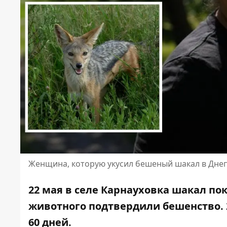
Женщина, которую укусил бешеный шакал в Днеп
22 мая в селе Карнауховка шакал по
животного подтвердили бешенство. 
60 дней
.