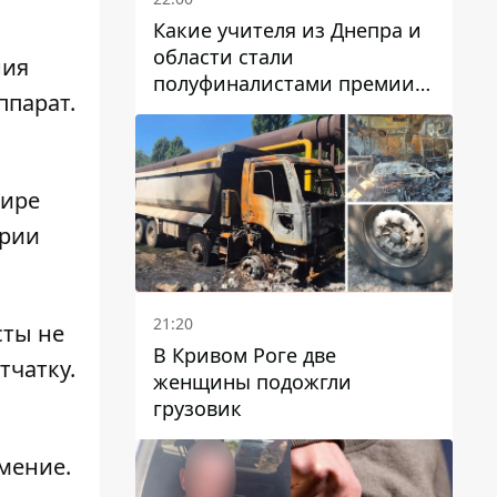
Какие учителя из Днепра и
области стали
ния
полуфиналистами премии
ппарат.
Global Teacher Prize Ukraine
2026
мире
ории
21:20
сты не
В Кривом Роге две
тчатку.
женщины подожгли
грузовик
мение.