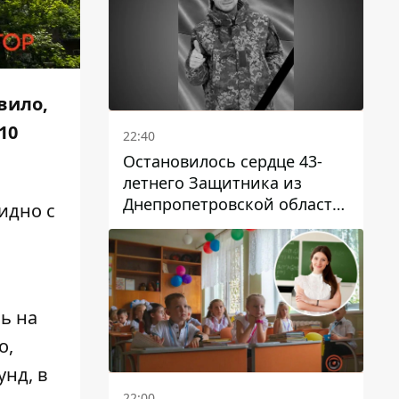
вило,
10
22:40
Остановилось сердце 43-
летнего Защитника из
Днепропетровской области
идно с
Евгения Зинченко
ь на
о,
унд, в
22:00