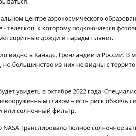
рываться.
нальном центре аэрокосмического образова
- телескоп, к которому подключается фотоа
 метеоритные дожди и парады планет.
о видно в Канаде, Гренландии и России. В 
, но большинство из них не видны с террит
дет увидеть в октябре 2022 года. Специали
евооруженным глазом – есть риск обжечь се
и или солнечный фильтр.
о
NASA транслировало полное солнечное зат