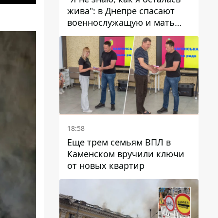
жива": в Днепре спасают
военнослужащую и мать
четверых детей, которую
ранил КАБ
18:58
Еще трем семьям ВПЛ в
Каменском вручили ключи
от новых квартир