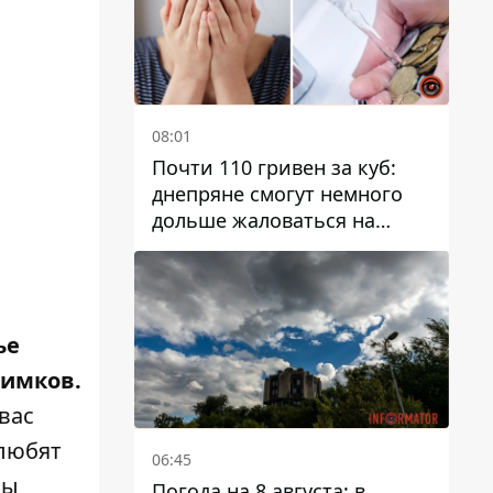
08:01
Почти 110 гривен за куб:
днепряне смогут немного
дольше жаловаться на
запланированные тарифы
на воду на 2027 год
ье
нимков.
вас
 любят
06:45
вы
Погода на 8 августа: в