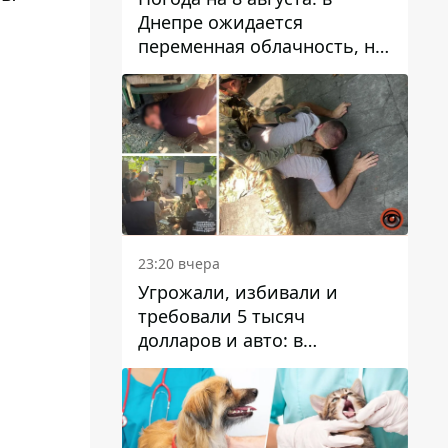
Днепре ожидается
переменная облачность, но
может пойти дождь
23:20 вчера
Угрожали, избивали и
требовали 5 тысяч
долларов и авто: в
Павлограде задержали двух
мужчин