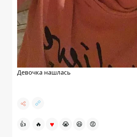
Девочка нашлась
♥
👍
🔥
😭
😆
😡