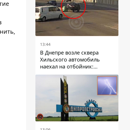
тие
в
нить,
13:44
В Днепре возле сквера
Хильского автомобиль
наехал на отбойник:
момент происшествия
13:06