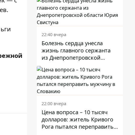
ик
— с
ев.
льги
22:40 вчера
Болезнь сердца унесла
жизнь главного сержанта
режной
из Днепропетровской
области Юрия Свистуна
22:00 вчера
Цена вопроса – 10 тысяч
долларов: житель Кривого
Рога пытался переправить
мужчину в Словакию