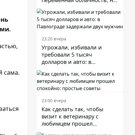
переменная облачность, но
может пойти дождь
ень
ыми.
23:20 вчера
частью,
Угрожали, избивали и
требовали 5 тысяч
долларов и авто: в
Павлограде задержали двух
й сама.
мужчин
23:00 вчера
заться
Как сделать так, чтобы
визит к ветеринару с
любимцем прошел
спокойно: простые советы