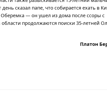
ласти также
разыскивается 15-летний мальч
т день сказал папе, что собирается ехать в Ки
а Оберемка
— он ушел из дома после ссоры с
в области
продолжаются поиски
35-летней О
Платон Бе