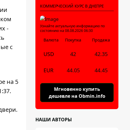
КОММЕРЧЕСКИЙ КУРС В ДНЕПРЕ
рии
ском
Узнайте актуальную информацию по
х -
состоянию на 08.08.2026 06:30
сь
Валюта
Покупка
Продажа
ые с
USD
42
42.35
EUR
44.05
44.45
е на 5
Мгновенно купить
:37.
дешевле на Obmin.info
двери.
НАШИ АВТОРЫ