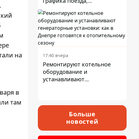
графика поезда,
.
курсирующие через Днепр
ский
и область
5
ом
ере
тали на
17:40 вчера
Ремонтируют котельное
оборудование и
устанавливают
генераторные установки:
варя в
как в Днепре готовятся к
отопительному сезону
шли там
Больше
новостей