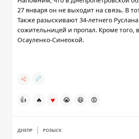
Напомним, что в Днепропетровской об
27 января он не выходит на связь. В то
Также
разыскивают 34-летнего Руслан
сожительницей и пропал. Кроме того, 
Осауленко-Синеокой.
♥
👍
🔥
😭
😆
😡
ДНЕПР
РОЗЫСК