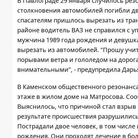
В Павлограде 29 января случилось рез
столкновения автомобилей погибли дв
спасателям пришлось вырезать из тра
районе водитель ВАЗ не справился с у
мужчина 1989 года рождения и девушка
вырезать из автомобилей. "Прошу учи
порывами ветра и гололедом на дорога
внимательными", - предупредила Дарь
В Каменском общественного резонанса
этаже в жилом доме на Матросова. Соо
Выяснилось, что причиной стал взрыв 
результате происшествия разрушились
Пострадали двое человек, в том числе 
рождения. Они проходят лечение в бо