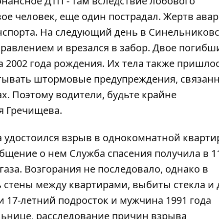
онансное ДТП - там вследствие лобового
ое человек, еще один пострадал. Жертв ава
нспорта. На следующий день в Синельников
правлением и врезался в забор. Двое погибши
 2002 года рождения. Их тела также пришло
тывать штормовые предупреждения, связанн
х. Поэтому водители, будьте крайне
я Гречищева.
 удостоился взрыв в однокомнатной квартир
бщение о нем Служба спасения получила в 11
газа. Возгорания не последовало, однако в
 стены между квартирами, выбиты стекла и 
и 17-летний подросток и мужчина 1991 года
льнице, расследование причин взрыва