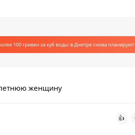
Более 100 гривен за куб воды: в Днепре снова планирую
-летнюю женщину
👍