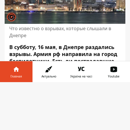
Что известно о взрывах, которые слышали в
Днепре
В субботу, 16 мая, в Днепре
раздались
взрывы
. Армия рф направила на город
беспилотники. Есть ли пострадавшие –
неизвестно.
Главная
Актуально
Україна на часі
Youtube
В ДнепрОВА отметили, что звуки, которые
слышали жители – работа нашей ПВО. Об
Информатор в
Скачать
этом пишет Информатор.
телефоне
👉
"Звуки взрывов, которые слышали
жители Днепра - работа нашей ПВО", -
сообщил
Александр Ганжа.