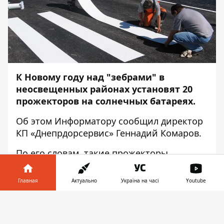
К Новому году над "зебрами" в
неосвещенных районах установят 20
прожекторов на солнечных батареях.
Об этом
Информатору
сообщил директор
КП «Днепрдорсервис» Геннадий Комаров.
По его словам, такие прожекторы
поставят на жилмассивах Сокол, Красный
камень и Северный. На данный момент
Главная
Актуально
Україна на часі
Youtube
закупили около 60 прожекторов, которые
продолжат устанавливать и в следующем
Информатор в
Скачать
году.
телефоне
👉