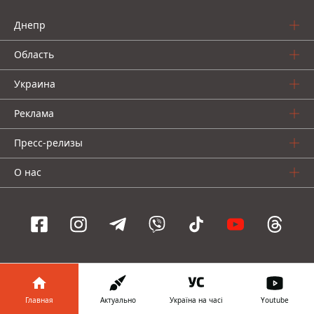
Днепр
Область
Украина
Реклама
Пресс-релизы
О нас
Информатор проекты
Информатор
Информатор
Информатор
Главная
Актуально
Україна на часі
Youtube
Украина
Киев
Авто