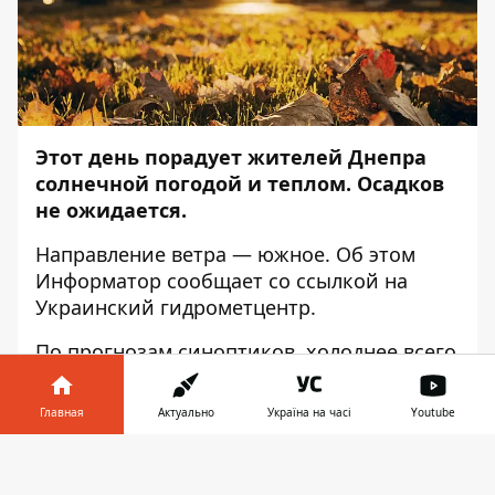
Этот день порадует жителей Днепра
солнечной погодой и теплом. Осадков
не ожидается.
Направление ветра — южное. Об этом
Информатор
сообщает со ссылкой на
Украинский гидрометцентр.
По прогнозам синоптиков, холоднее всего
будет в 6:00 — температура воздуха
составит 12 градусов тепла. Днем
Главная
Актуально
Україна на часі
Youtube
столбики термометров будут показывать
от 27 до 29 градусов тепла. Восход солнца
Информатор в
Скачать
можно ожидать в 06:25, а закат — в 18:39.
телефоне
👉