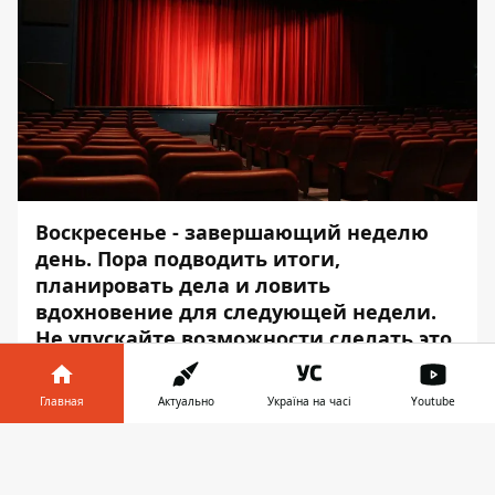
Воскресенье - завершающий неделю
день. Пора подводить итоги,
планировать дела и ловить
вдохновение для следующей недели.
Не упускайте возможности сделать это
с пользой и удовольствием.
Главная
Актуально
Україна на часі
Youtube
В Днепре 15 декабря состоится несколько
интересных мероприятий, которые стоит
Информатор в
Скачать
посетить. Можно научиться чему -нибудь
телефоне
👉
новому, встретиться с друзьями и весело