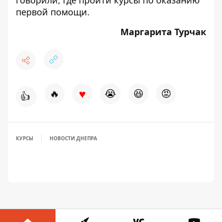
говорили,
где пройти курсы по оказанию
первой помощи
.
Маргарита Турчак
♥
🔥
😭
😆
😡
👍
КУРСЫ
НОВОСТИ ДНЕПРА