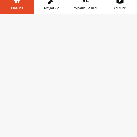
Главная
Актуально
Україна на часі
Youtube
ПРЕДЛОЖИТЬ НОВОСТЬ
Информатор в
Скачать
телефоне
👉
Днепр
Область
Украина
Реклама
Пресс-релизы
О нас