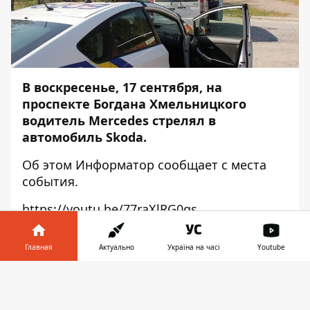
В воскресенье, 17 сентября, на
проспекте Богдана Хмельницкого
водитель Mercedes стрелял в
автомобиль Skoda.
Об этом
Информатор
сообщает с места
события.
https://youtu.be/77raXlRG0gs
"Мы остановились вровень, где-то за 50
Главная
Актуально
Україна на часі
Youtube
метров до светофора. Я стоял на
центральной полосе, а Mercedes — слева
Информатор в
Скачать
от меня. На дороге белый Mercedes мне
телефоне
👉
сигналил, якобы я его не пропускаю, мы